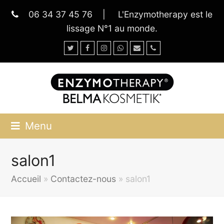
06 34 37 45 76
|
L'Enzymotherapy est le
lissage N°1 au monde.
Twitter
Facebook
Instagram
Whatsapp
Email
Phone
Menu
salon1
Accueil
»
Contactez-nous
»
salon1