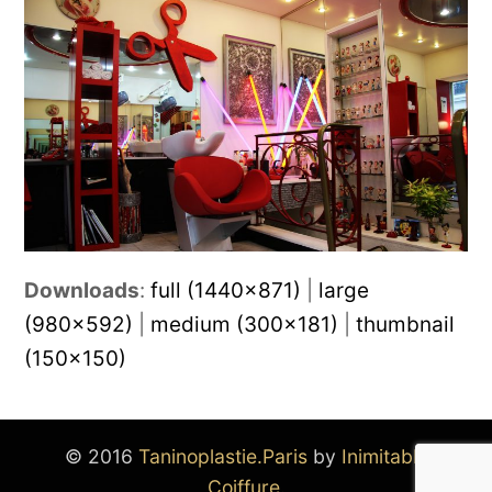
Downloads
:
full (1440x871)
|
large
(980x592)
|
medium (300x181)
|
thumbnail
(150x150)
© 2016
Taninoplastie.Paris
by
Inimitable
Coiffure.