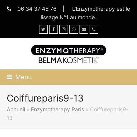
06 34 37 45 76
|
L'Enzymotherapy est le
lissage N°1 au monde.
Twitter
Facebook
Instagram
Whatsapp
Email
Phone
Menu
Coiffureparis9-13
Accueil
»
Enzymotherapy Paris
»
Coiffureparis9-
13