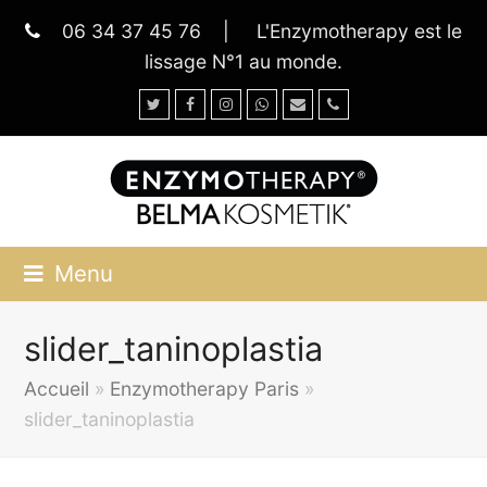
06 34 37 45 76
|
L'Enzymotherapy est le
lissage N°1 au monde.
Twitter
Facebook
Instagram
Whatsapp
Email
Phone
Menu
slider_taninoplastia
Accueil
»
Enzymotherapy Paris
»
slider_taninoplastia